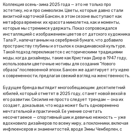
Коллекция осень-зима 2025 года — это не только про
эстетику, но и про символизм. Цветы, которые давно стали
визитной карточкой Бансен, в этом сезоне выступают как
метафора времени: их красота мимолетна, как и моменты,
которые мы стремимся удержать. Показ сопровождался
инсталляцией с изображением цветов от датского художника
Тала Р., напечатанным на серебряной бумаге, что добавило
пространству глубины и отсылок к скандинавской культуре.
Такой подход перекликается с историческими традициями
моды, когда дизайнеры, такие как Кристиан Диор в 1947 году,
использовали цветочные мотивы для создания “Нового
образа” послевоенной эпохи. Бансен же адаптирует эту идею
к современности, предлагая свежий взгляд на женственность.
Будущее бренда выглядит многообещающим: десятилетний
юбилей, который отметят в 2025 году, станет новой вехой в
его развитии. Сесилия не просто следует трендам — она их
создает, доказывая, что мода может быть одновременно
мечтательной и практичной. Ее умение сочетать
несочетаемое — спортивный шик и девичью нежность — уже
вдохновило дизайнеров по всему миру, а поклонники, включая
инфлюенсеров и знаменитостей, вроде Эммы Чемберлен, с