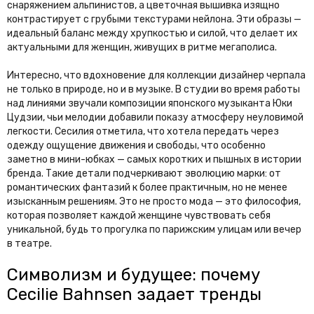
снаряжением альпинистов, а цветочная вышивка изящно
контрастирует с грубыми текстурами нейлона. Эти образы —
идеальный баланс между хрупкостью и силой, что делает их
актуальными для женщин, живущих в ритме мегаполиса.
Интересно, что вдохновение для коллекции дизайнер черпала
не только в природе, но и в музыке. В студии во время работы
над линиями звучали композиции японского музыканта Юки
Цудзии, чьи мелодии добавили показу атмосферу неуловимой
легкости. Сесилия отметила, что хотела передать через
одежду ощущение движения и свободы, что особенно
заметно в мини-юбках — самых коротких и пышных в истории
бренда. Такие детали подчеркивают эволюцию марки: от
романтических фантазий к более практичным, но не менее
изысканным решениям. Это не просто мода — это философия,
которая позволяет каждой женщине чувствовать себя
уникальной, будь то прогулка по парижским улицам или вечер
в театре.
Символизм и будущее: почему
Cecilie Bahnsen задает тренды