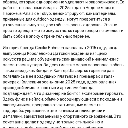
образы, которые одновременно удивляют и завораживают. Ее
работы, показанные 5 марта 2025 года на Неделе моды в
Париже, в Palais de Tokyo, демонстрируют, как материалы,
привычные для outdoor-одежды, могут превратиться в
утонченные силуэты, достойные красных дорожек. Это не
просто одежда — это искусство, которое говорит о смелости
быть собой в эпоху стремительных перемен.
История бренда Cecilie Bahnsen началась в 2015 году, когда
выпускница Королевской Датской академии изящных
искусств решила объединить скандинавский минимализм с
элементами кутюра. За десятилетие марка завоевала любовь
таких звезд, как Зендая и Хантер Шафер, которые не раз
появлялись в ее воздушных платьях на премьерах и гала-
вечерах. Коллекция осень-зима 2025 года, вдохновленная
природной мимолетностью и архивами бренда,
подтверждает, что дизайнер не боится экспериментировать.
Здесь флис и нейлон, обычно ассоциирующиеся с походами и
экспедициями, превращаются в изящные элементы
гардероба, украшенные цветочными аппликациями и
деталями, заимствованными у спортивного снаряжения. Это
сочетание делает одежду не только стильной, но и
удивительно функциональной для городской жизни.