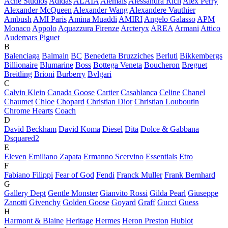
Acne Studios
Adidas
ALAÏA
Alemais
Alessandra Rich
Alex Perry
Alexander McQueen
Alexander Wang
Alexandere Vauthier
Ambush
AMI Paris
Amina Muaddi
AMIRI
Angelo Galasso
APM
Monaco
Appolo
Aquazzura Firenze
Arcteryx
AREA
Armani
Attico
Audemars Piguet
B
Balenciaga
Balmain
BC
Benedetta Bruzziches
Berluti
Bikkembergs
Billionaire
Blumarine
Boss
Bottega Veneta
Boucheron
Breguet
Breitling
Brioni
Burberry
Bvlgari
C
Calvin Klein
Canada Goose
Cartier
Casablanca
Celine
Chanel
Chaumet
Chloe
Chopard
Christian Dior
Christian Louboutin
Chrome Hearts
Coach
D
David Beckham
David Koma
Diesel
Dita
Dolce & Gabbana
Dsquared2
E
Eleven
Emiliano Zapata
Ermanno Scervino
Essentials
Etro
F
Fabiano Filippi
Fear of God
Fendi
Franck Muller
Frank Bernhard
G
Gallery Dept
Gentle Monster
Gianvito Rossi
Gilda Pearl
Giuseppe
Zanotti
Givenchy
Golden Goose
Goyard
Graff
Gucci
Guess
H
Harmont & Blaine
Heritage
Hermes
Heron Preston
Hublot