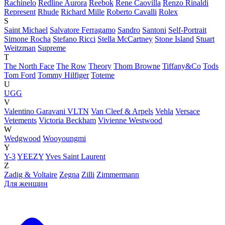
Rachinelo
Redline Aurora
Reebok
Rene Caovilla
Renzo Rinaldi
Represent
Rhude
Richard Mille
Roberto Cavalli
Rolex
S
Saint Michael
Salvatore Ferragamo
Sandro
Santoni
Self-Portrait
Simone Rocha
Stefano Ricci
Stella McCartney
Stone Island
Stuart
Weitzman
Supreme
T
The North Face
The Row
Theory
Thom Browne
Tiffany&Co
Tods
Tom Ford
Tommy Hilfiger
Toteme
U
UGG
V
Valentino Garavani VLTN
Van Cleef & Arpels
Vehla
Versace
Vetements
Victoria Beckham
Vivienne Westwood
W
Wedgwood
Wooyoungmi
Y
Y-3
YEEZY
Yves Saint Laurent
Z
Zadig & Voltaire
Zegna
Zilli
Zimmermann
Для женщин