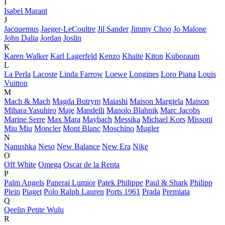
I
Isabel Marant
J
Jacquemus
Jaeger-LeCoultre
Jil Sander
Jimmy Choo
Jo Malone
John Dalia
Jordan
Joslin
K
Karen Walker
Karl Lagerfeld
Kenzo
Khaite
Kiton
Kuboraum
L
La Perla
Lacoste
Linda Farrow
Loewe
Longines
Loro Piana
Louis
Vuitton
M
Mach & Mach
Magda Butrym
Maiashi
Maison Margiela
Maison
Mihara Yasuhiro
Maje
Mandelli
Manolo Blahnik
Marc Jacobs
Marine Serre
Max Mara
Maybach
Messika
Michael Kors
Missoni
Miu Miu
Moncler
Mont Blanc
Moschino
Mugler
N
Nanushka
Neso
New Balance
New Era
Nike
O
Off White
Omega
Oscar de la Renta
P
Palm Angels
Panerai Lumior
Patek Philippe
Paul & Shark
Philipp
Plein
Piaget
Polo Ralph Lauren
Ports 1961
Prada
Premiata
Q
Qeelin Petite Wulu
R