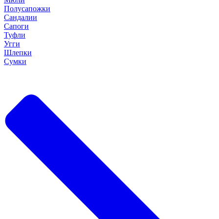
Полусапожки
Сандалии
Сапоги
Туфли
Угги
Шлепки
Сумки