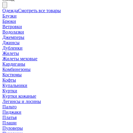
Одежда
Смотреть все товары
Блузки
Брюки
Ветровки
Водолазки
Джемперы
Джинсы
Дубленки
Жилеты
Жилеты меховые
Кардиганы
Комбинезоны
Костюмы
Кофты
Купальники
Куртки
Куртки кожаные
Легинсы и лосины
Пальто
Пиджаки
Платья
Плащи
Пуловеры