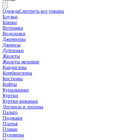
Одежда
Смотреть все товары
Блузки
Брюки
Ветровки
Водолазки
Джемперы
Джинсы
Дубленки
Жилеты
Жилеты меховые
Кардиганы
Комбинезоны
Костюмы
Кофты
Купальники
Куртки
Куртки кожаные
Легинсы и лосины
Пальто
Пиджаки
Платья
Плащи
Пуловеры