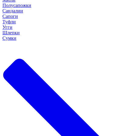
Полусапожки
Сандалии
Сапоги
Туфли
Угги
Шлепки
Сумки