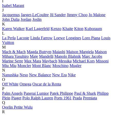
I
Isabel Marant
J
Jacquemus
Jaeger-LeCoultre
Jil Sander
Jimmy Choo
Jo Malone
John Dalia
Jordan
Joslin
K
Karen Walker
Karl Lagerfeld
Kenzo
Khaite
Kiton
Kuboraum
L
La Perla
Lacoste
Linda Farrow
Loewe
Longines
Loro Piana
Louis
Vuitton
M
Mach & Mach
Magda Butrym
Maiashi
Maison Margiela
Maison
Mihara Yasuhiro
Maje
Mandelli
Manolo Blahnik
Marc Jacobs
Marine Serre
Max Mara
Maybach
Messika
Michael Kors
Missoni
Miu Miu
Moncler
Mont Blanc
Moschino
Mugler
N
Nanushka
Neso
New Balance
New Era
Nike
O
Off White
Omega
Oscar de la Renta
P
Palm Angels
Panerai Lumior
Patek Philippe
Paul & Shark
Philipp
Plein
Piaget
Polo Ralph Lauren
Ports 1961
Prada
Premiata
Q
Qeelin Petite Wulu
R