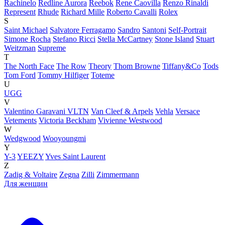
Rachinelo
Redline Aurora
Reebok
Rene Caovilla
Renzo Rinaldi
Represent
Rhude
Richard Mille
Roberto Cavalli
Rolex
S
Saint Michael
Salvatore Ferragamo
Sandro
Santoni
Self-Portrait
Simone Rocha
Stefano Ricci
Stella McCartney
Stone Island
Stuart
Weitzman
Supreme
T
The North Face
The Row
Theory
Thom Browne
Tiffany&Co
Tods
Tom Ford
Tommy Hilfiger
Toteme
U
UGG
V
Valentino Garavani VLTN
Van Cleef & Arpels
Vehla
Versace
Vetements
Victoria Beckham
Vivienne Westwood
W
Wedgwood
Wooyoungmi
Y
Y-3
YEEZY
Yves Saint Laurent
Z
Zadig & Voltaire
Zegna
Zilli
Zimmermann
Для женщин