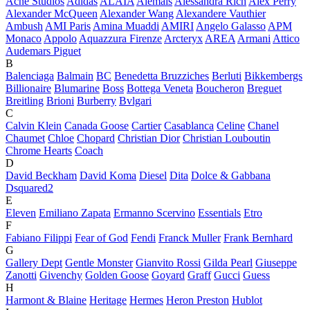
Acne Studios
Adidas
ALAÏA
Alemais
Alessandra Rich
Alex Perry
Alexander McQueen
Alexander Wang
Alexandere Vauthier
Ambush
AMI Paris
Amina Muaddi
AMIRI
Angelo Galasso
APM
Monaco
Appolo
Aquazzura Firenze
Arcteryx
AREA
Armani
Attico
Audemars Piguet
B
Balenciaga
Balmain
BC
Benedetta Bruzziches
Berluti
Bikkembergs
Billionaire
Blumarine
Boss
Bottega Veneta
Boucheron
Breguet
Breitling
Brioni
Burberry
Bvlgari
C
Calvin Klein
Canada Goose
Cartier
Casablanca
Celine
Chanel
Chaumet
Chloe
Chopard
Christian Dior
Christian Louboutin
Chrome Hearts
Coach
D
David Beckham
David Koma
Diesel
Dita
Dolce & Gabbana
Dsquared2
E
Eleven
Emiliano Zapata
Ermanno Scervino
Essentials
Etro
F
Fabiano Filippi
Fear of God
Fendi
Franck Muller
Frank Bernhard
G
Gallery Dept
Gentle Monster
Gianvito Rossi
Gilda Pearl
Giuseppe
Zanotti
Givenchy
Golden Goose
Goyard
Graff
Gucci
Guess
H
Harmont & Blaine
Heritage
Hermes
Heron Preston
Hublot