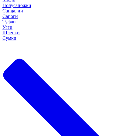
Полусапожки
Сандалии
Сапоги
Туфли
Угги
Шлепки
Сумки