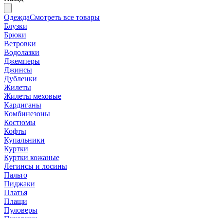
Одежда
Смотреть все товары
Блузки
Брюки
Ветровки
Водолазки
Джемперы
Джинсы
Дубленки
Жилеты
Жилеты меховые
Кардиганы
Комбинезоны
Костюмы
Кофты
Купальники
Куртки
Куртки кожаные
Легинсы и лосины
Пальто
Пиджаки
Платья
Плащи
Пуловеры