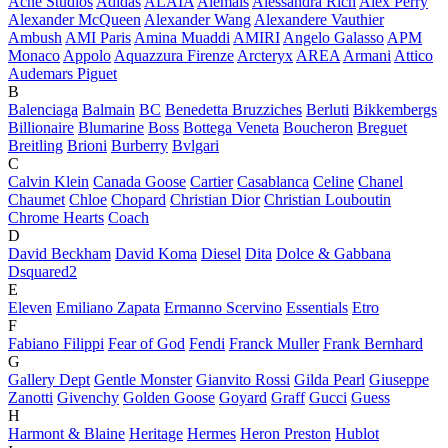
Acne Studios
Adidas
ALAÏA
Alemais
Alessandra Rich
Alex Perry
Alexander McQueen
Alexander Wang
Alexandere Vauthier
Ambush
AMI Paris
Amina Muaddi
AMIRI
Angelo Galasso
APM
Monaco
Appolo
Aquazzura Firenze
Arcteryx
AREA
Armani
Attico
Audemars Piguet
B
Balenciaga
Balmain
BC
Benedetta Bruzziches
Berluti
Bikkembergs
Billionaire
Blumarine
Boss
Bottega Veneta
Boucheron
Breguet
Breitling
Brioni
Burberry
Bvlgari
C
Calvin Klein
Canada Goose
Cartier
Casablanca
Celine
Chanel
Chaumet
Chloe
Chopard
Christian Dior
Christian Louboutin
Chrome Hearts
Coach
D
David Beckham
David Koma
Diesel
Dita
Dolce & Gabbana
Dsquared2
E
Eleven
Emiliano Zapata
Ermanno Scervino
Essentials
Etro
F
Fabiano Filippi
Fear of God
Fendi
Franck Muller
Frank Bernhard
G
Gallery Dept
Gentle Monster
Gianvito Rossi
Gilda Pearl
Giuseppe
Zanotti
Givenchy
Golden Goose
Goyard
Graff
Gucci
Guess
H
Harmont & Blaine
Heritage
Hermes
Heron Preston
Hublot