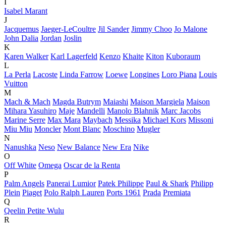
I
Isabel Marant
J
Jacquemus
Jaeger-LeCoultre
Jil Sander
Jimmy Choo
Jo Malone
John Dalia
Jordan
Joslin
K
Karen Walker
Karl Lagerfeld
Kenzo
Khaite
Kiton
Kuboraum
L
La Perla
Lacoste
Linda Farrow
Loewe
Longines
Loro Piana
Louis
Vuitton
M
Mach & Mach
Magda Butrym
Maiashi
Maison Margiela
Maison
Mihara Yasuhiro
Maje
Mandelli
Manolo Blahnik
Marc Jacobs
Marine Serre
Max Mara
Maybach
Messika
Michael Kors
Missoni
Miu Miu
Moncler
Mont Blanc
Moschino
Mugler
N
Nanushka
Neso
New Balance
New Era
Nike
O
Off White
Omega
Oscar de la Renta
P
Palm Angels
Panerai Lumior
Patek Philippe
Paul & Shark
Philipp
Plein
Piaget
Polo Ralph Lauren
Ports 1961
Prada
Premiata
Q
Qeelin Petite Wulu
R