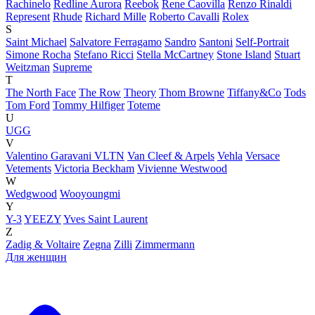
Rachinelo
Redline Aurora
Reebok
Rene Caovilla
Renzo Rinaldi
Represent
Rhude
Richard Mille
Roberto Cavalli
Rolex
S
Saint Michael
Salvatore Ferragamo
Sandro
Santoni
Self-Portrait
Simone Rocha
Stefano Ricci
Stella McCartney
Stone Island
Stuart
Weitzman
Supreme
T
The North Face
The Row
Theory
Thom Browne
Tiffany&Co
Tods
Tom Ford
Tommy Hilfiger
Toteme
U
UGG
V
Valentino Garavani VLTN
Van Cleef & Arpels
Vehla
Versace
Vetements
Victoria Beckham
Vivienne Westwood
W
Wedgwood
Wooyoungmi
Y
Y-3
YEEZY
Yves Saint Laurent
Z
Zadig & Voltaire
Zegna
Zilli
Zimmermann
Для женщин