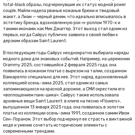
total-black образы, подчеркнувшие их статус модной power
couple. Майли надела рваные кожаные брюки и твидовый
жакет, а Лиам — черный деним, что идеально вписывалось в
эстетику бренда, вдохновленную рок-н-роллом 1970-х и
такими иконами, как Мик Джаггер. Этот выход стал одним из
первых, когда Сайрус публично заявила о своей любви к
дерзким образам Saint Laurent.
В последующие годы Сайрус неоднократно выбирала наряды
модного дома для знаковых событий. Например, на церемонии
Grammy 2025, состоявшейся 2 февраля 2025 года, она
появилась в кожаном платье с вырезом на талии, созданном
Ваккарелло специально для нее. Этот наряд, вдохновленный
коллекцией осень-зима 2025, стал одним из самых
запоминающихся на красной дорожке, а СМИ окрестили его
«воплощением панк-шика». Сайрус также использовала
архивные вещи Saint Laurent: в клипе на песню «Flowers»,
выпущенном 13 января 2023 года, она появилась в золотом
платье из коллекции осень-зима 1991, созданном самим Ивом
Сен-Лораном. Этот выбор подчеркнул ее страсть к винтажной
моде и умение сочетать исторические элементы с
современными трендами.