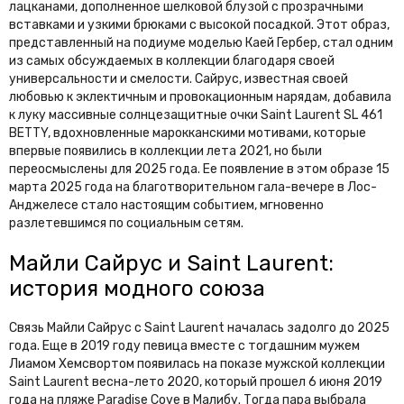
лацканами, дополненное шелковой блузой с прозрачными
вставками и узкими брюками с высокой посадкой. Этот образ,
представленный на подиуме моделью Каей Гербер, стал одним
из самых обсуждаемых в коллекции благодаря своей
универсальности и смелости. Сайрус, известная своей
любовью к эклектичным и провокационным нарядам, добавила
к луку массивные солнцезащитные очки Saint Laurent SL 461
BETTY, вдохновленные марокканскими мотивами, которые
впервые появились в коллекции лета 2021, но были
переосмыслены для 2025 года. Ее появление в этом образе 15
марта 2025 года на благотворительном гала-вечере в Лос-
Анджелесе стало настоящим событием, мгновенно
разлетевшимся по социальным сетям.
Майли Сайрус и Saint Laurent:
история модного союза
Связь Майли Сайрус с Saint Laurent началась задолго до 2025
года. Еще в 2019 году певица вместе с тогдашним мужем
Лиамом Хемсвортом появилась на показе мужской коллекции
Saint Laurent весна-лето 2020, который прошел 6 июня 2019
года на пляже Paradise Cove в Малибу. Тогда пара выбрала