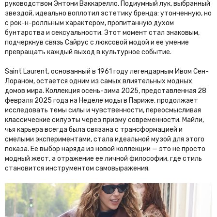
руководством Энтони Ваккарелло. Подиумный лук, выбранный
звездой, идеально воплотил эстетику бренда: утонченную, но
с рок-н-ролльным характером, пропитанную духом
бунтарства и сексуальности. Этот момент стал знаковым,
подчеркнув связь Сайрус с люксовой модой и ее умение
превращать каждый выход в культурное событие.
Saint Laurent, основанный в 1961 году легендарным Ивом Сен-
Лораном, остается одним из самых влиятельных модных
домов мира. Коллекция осень-зима 2025, представленная 28
февраля 2025 года на Неделе моды в Париже, продолжает
исследовать темы силы и чувственности, переосмысливая
классические силуэты через призму современности. Майли,
чья карьера всегда была связана с трансформацией и
смелыми экспериментами, стала идеальной музой для этого
показа. Ее выбор наряда из новой коллекции — это не просто
модный жест, а отражение ее личной философии, где стиль
становится инструментом самовыражения.