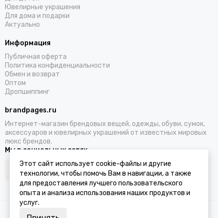
Ювелирные украшения
Для дома и подарки
Актуально
Информация
Публичная оферта
Политика конфиденциальности
Обмен и возврат
Оптом
Дропшиппинг
brandpages.ru
Интернет-магазин брендовых вещей, одежды, обуви, сумок,
аксессуаров и ювелирных украшений от известных мировых
люкс брендов.
Мы в социальных сетях
Этот сайт использует cookie-файлы и другие
технологии, чтобы помочь Вам в навигации, а также
для предоставления лучшего пользовательского
опыта и анализа использования наших продуктов и
услуг.
2026 © BRANDPAGES.
Карта сайта
Принять