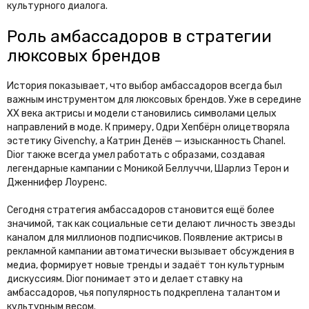
культурного диалога.
Роль амбассадоров в стратегии
люксовых брендов
История показывает, что выбор амбассадоров всегда был
важным инструментом для люксовых брендов. Уже в середине
XX века актрисы и модели становились символами целых
направлений в моде. К примеру, Одри Хепбёрн олицетворяла
эстетику Givenchy, а Катрин Денёв — изысканность Chanel.
Dior также всегда умел работать с образами, создавая
легендарные кампании с Моникой Беллуччи, Шарлиз Терон и
Дженнифер Лоуренс.
Сегодня стратегия амбассадоров становится ещё более
значимой, так как социальные сети делают личность звезды
каналом для миллионов подписчиков. Появление актрисы в
рекламной кампании автоматически вызывает обсуждения в
медиа, формирует новые тренды и задаёт тон культурным
дискуссиям. Dior понимает это и делает ставку на
амбассадоров, чья популярность подкреплена талантом и
культурным весом.