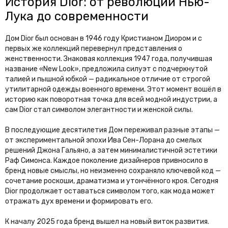
История Dior: от революции Нью-
Лука до современности
Дом Dior был основан в 1946 году Кристианом Диором и с
первых же коллекций перевернул представления о
женственности. Знаковая коллекция 1947 года, получившая
название «New Look», предложила силуэт с подчеркнутой
талией и пышной юбкой — радикальное отличие от строгой
утилитарной одежды военного времени. Этот момент вошёл в
историю как поворотная точка для всей модной индустрии, а
сам Dior стал символом элегантности и женской силы.
В последующие десятилетия Дом переживал разные этапы —
от экспериментальной эпохи Ива Сен-Лорана до смелых
решений Джона Гальяно, а затем минималистичной эстетики
Раф Симонса. Каждое поколение дизайнеров привносило в
бренд новые смыслы, но неизменно сохраняло ключевой код —
сочетание роскоши, драматизма и утончённого кроя. Сегодня
Dior продолжает оставаться символом того, как мода может
отражать дух времени и формировать его.
К началу 2025 года бренд вышел на новый виток развития.