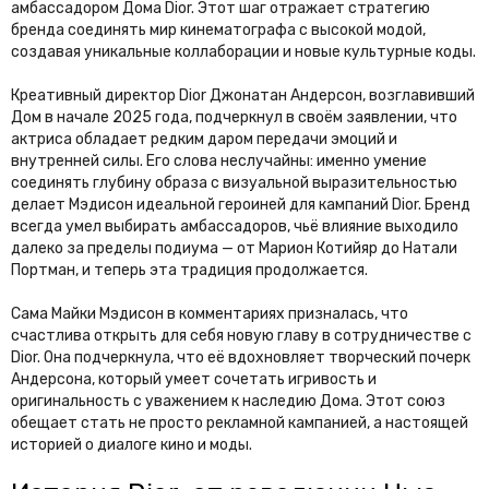
амбассадором Дома Dior. Этот шаг отражает стратегию
бренда соединять мир кинематографа с высокой модой,
создавая уникальные коллаборации и новые культурные коды.
Креативный директор Dior Джонатан Андерсон, возглавивший
Дом в начале 2025 года, подчеркнул в своём заявлении, что
актриса обладает редким даром передачи эмоций и
внутренней силы. Его слова неслучайны: именно умение
соединять глубину образа с визуальной выразительностью
делает Мэдисон идеальной героиней для кампаний Dior. Бренд
всегда умел выбирать амбассадоров, чьё влияние выходило
далеко за пределы подиума — от Марион Котийяр до Натали
Портман, и теперь эта традиция продолжается.
Сама Майки Мэдисон в комментариях призналась, что
счастлива открыть для себя новую главу в сотрудничестве с
Dior. Она подчеркнула, что её вдохновляет творческий почерк
Андерсона, который умеет сочетать игривость и
оригинальность с уважением к наследию Дома. Этот союз
обещает стать не просто рекламной кампанией, а настоящей
историей о диалоге кино и моды.