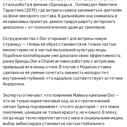
стала работа в фильме «Однажды в… Голливуде» Квентина
Тарантино (2019), где актриса сумела запомниться зрителям
на фоне звездного состава. В дальнейшем она снималась в
независимых проектах, демонстрируя широту актёрского
диапазона — от психологических драм до триллеров.
Сотрудничество с Dior открывает для актрисы новую
страницу — теперь её образ становится не только частью
киноистории, но и частью визуальной культуры моды.
Подобные коллаборации уже доказали свою эффективность:
ранее бренды Dior и Chanel активно работали с актрисами,
превращая их в иконы стиля. В случае с Мэдисон ставка
сделана на её умение сочетать свежесть молодости с
внутренней глубиной, что идеально соответствует эстетике
Андерсона.
Эксперты отмечают, что появление Майки в кампании Dior —
это не только маркетинговый ход, но и стратегический
сигнал. Бренд подчёркивает, что его аудитория — это новое
поколение, ценящее не только красоту, но и смысл. В эпоху,
когда мода тесно переплетается с кино и социальными медиа,
выбор амбассадора становится частью глобального