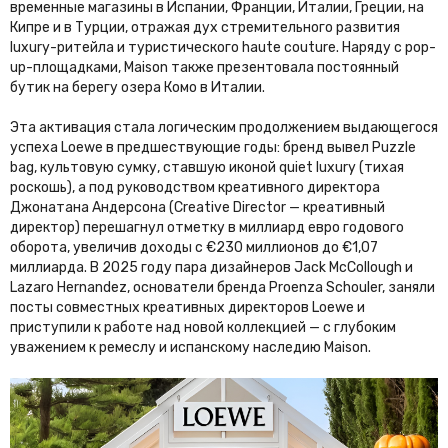
временные магазины в Испании, Франции, Италии, Греции, на
Кипре и в Турции, отражая дух стремительного развития
luxury-ритейла и туристического haute couture. Наряду с pop-
up-площадками, Maison также презентовала постоянный
бутик на берегу озера Комо в Италии.
Эта активация стала логическим продолжением выдающегося
успеха Loewe в предшествующие годы: бренд вывел Puzzle
bag, культовую сумку, ставшую иконой quiet luxury (тихая
роскошь), а под руководством креативного директора
Джонатана Андерсона (Creative Director — креативный
директор) перешагнул отметку в миллиард евро годового
оборота, увеличив доходы с €230 миллионов до €1,07
миллиарда. В 2025 году пара дизайнеров Jack McCollough и
Lazaro Hernandez, основатели бренда Proenza Schouler, заняли
посты совместных креативных директоров Loewe и
приступили к работе над новой коллекцией — с глубоким
уважением к ремеслу и испанскому наследию Maison.