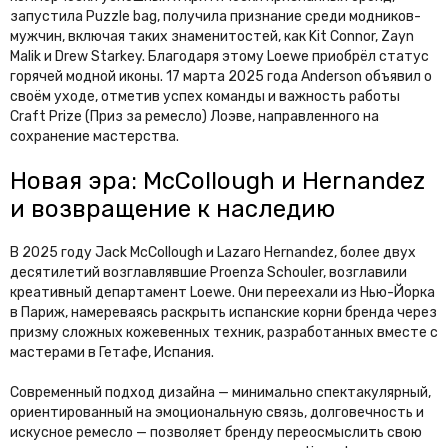
запустила Puzzle bag, получила признание среди модников-
мужчин, включая таких знаменитостей, как Kit Connor, Zayn
Malik и Drew Starkey. Благодаря этому Loewe приобрёл статус
горячей модной иконы. 17 марта 2025 года Anderson объявил о
своём уходе, отметив успех команды и важность работы
Craft Prize (Приз за ремесло) Лоэве, направленного на
сохранение мастерства.
Новая эра: McCollough и Hernandez
и возвращение к наследию
В 2025 году Jack McCollough и Lazaro Hernandez, более двух
десятилетий возглавлявшие Proenza Schouler, возглавили
креативный департамент Loewe. Они переехали из Нью-Йорка
в Париж, намереваясь раскрыть испанские корни бренда через
призму сложных кожевенных техник, разработанных вместе с
мастерами в Гетафе, Испания.
Современный подход дизайна — минимально спектакулярный,
ориентированный на эмоциональную связь, долговечность и
искусное ремесло — позволяет бренду переосмыслить свою