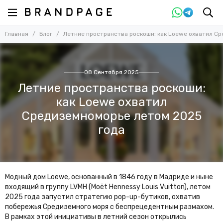
Главная
Блог
Летние пространства роскоши: как Loewe охватил С
08 Сентября 2025
Летние пространства роскоши:
как Loewe охватил
Средиземноморье летом 2025
года
Модный дом Loewe, основанный в 1846 году в Мадриде и ныне
входящий в группу LVMH (Moët Hennessy Louis Vuitton), летом
2025 года запустил стратегию pop-up-бутиков, охватив
побережья Средиземного моря с беспрецедентным размахом.
В рамках этой инициативы в летний сезон открылись