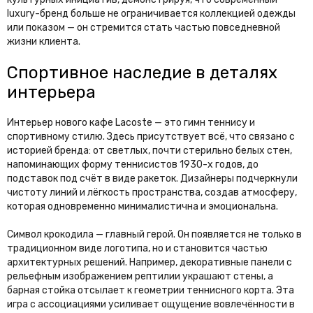
luxury-бренд больше не ограничивается коллекцией одежды
или показом — он стремится стать частью повседневной
жизни клиента.
Спортивное наследие в деталях
интерьера
Интерьер нового кафе Lacoste — это гимн теннису и
спортивному стилю. Здесь присутствует всё, что связано с
историей бренда: от светлых, почти стерильно белых стен,
напоминающих форму теннисистов 1930-х годов, до
подставок под счёт в виде ракеток. Дизайнеры подчеркнули
чистоту линий и лёгкость пространства, создав атмосферу,
которая одновременно минималистична и эмоциональна.
Символ крокодила — главный герой. Он появляется не только в
традиционном виде логотипа, но и становится частью
архитектурных решений. Например, декоративные панели с
рельефным изображением рептилии украшают стены, а
барная стойка отсылает к геометрии теннисного корта. Эта
игра с ассоциациями усиливает ощущение вовлечённости в