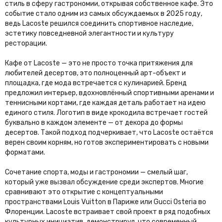
стиль в сферу гастрономии, открывая собственное кафе. Это
событие стало одним из самых обсуждаемых в 2025 году,
ведь Lacoste решился соединить спортивное наследие,
эстетику повседневной элегантности и культуру
ресторации.
Кафе от Lacoste — это не просто точка притяжения для
любителей десертов, это полноценный арт-объект и
площадка, где мода встречается с кулинарией. Бренд
предложил интерьер, вдохновлённый спортивными аренами и
теннисными кортами, где каждая деталь работает на идею
единого стиля. Логотип в виде крокодила встречает гостей
буквально в каждом элементе — от декора до формы
десертов. Такой подход подчеркивает, что Lacoste остаётся
верен своим корням, но готов экспериментировать с новыми
форматами.
Сочетание спорта, моды и гастрономии — смелый шаг,
который уже вызвал обсуждение среди экспертов. Многие
сравнивают это открытие с концептуальными
пространствами Louis Vuitton в Париже или Gucci Osteria во
Флоренции. Lacoste встраивает свой проект в ряд подобных
культурных инициатив, демонстрируя, что современный