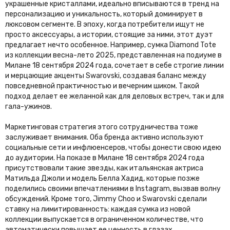
украшенные кристаллами, идеально вписываются в тренд на
персонализацию и уникальность, который доминирует в
люксовом сегменте. В эпоху, когда потребители ищут не
просто аксессуары, а истории, стоящие за ними, этот дуэт
предлагает нечто особенное. Например, сумка Diamond Tote
из коллекции весна-лето 2025, представленная на подиуме в
Милане 18 сентября 2024 года, сочетает в себе строгие линии
и мерцающие акценты Swarovski, создавая баланс между
повседневной практичностью и вечерним шиком. Такой
подход делает ее желанной как для деловых встреч, так и для
гала-ужинов.
Маркетинговая стратегия этого сотрудничества тоже
заслуживает внимания. Оба бренда активно используют
социальные сети и инфлюенсеров, чтобы донести свою идею
до аудитории. На показе в Милане 18 сентября 2024 года
присутствовали такие звезды, как итальянская актриса
Матильда Джоли и модель Белла Хадид, которые позже
поделились своими впечатлениями в Instagram, вызвав волну
обсуждений. Кроме того, Jimmy Choo и Swarovski сделали
ставку на лимитированность: каждая сумка из новой
коллекции выпускается в ограниченном количестве, что
автоматически повышает ее ценность в глазах