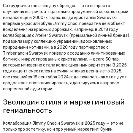
Сотрудничество этих двух брендов — это не просто
случайная встреча, а тщательно продуманный союз, который
начался еще в 2000-х годах, когда кристаллы Swarovski
впервые украсили обувь Jimmy Choo, превратив ее в объект
вожделения на красных дорожках. Например, в 2018 году
коллаборация с Atelier Swarovski (премиальной линией бренда)
подарила миру коллекцию украшений, вдохновленных
природными мотивами, а в 2020 году партнерство с
Timberland и Swarovski привело к созданию лимитированных
ботинок, инкрустированных кристаллами, — всего 50 пар,
которые мгновенно стали коллекционным раритетом. В 2025
году акцент сместился на сумки, и показ весна-лето 2025,
состоявшийся 18 сентября 2024 года, показал, как этот дуэт
продолжает эволюционировать, адаптируясь к запросам
современной аудитории.
Эволюция стиля и маркетинговый
гениальность
Коллаборация Jimmy Choo и Swarovski в 2025 году — это не
только про эстетику, но и про умный маркетинг. Сумки,