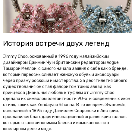
История встречи двух легенд
Jimmy Choo, основанный в 1996 году малайзийским
дизайнером Джимми Чу и британским редактором Vogue
Тамарой Меллон, с самого начала заявил о себе как о бренде,
который переосмысливает женскую обувь и аксессуары
через призму роскоши и мастерства. За десятилетия своего
существования он стал фаворитом таких звезд, как
принцесса Диана, чья любовь к туфлям от Jimmy Choo
сделала их символом элегантности 90-х, и современных икон
стиля, таких как Zendaya и Rihanna. В то же время Swarovski,
основанный в 1895 году Даниэлем Сваровски в Австрии,
прославился благодаря инновационной огранке кристаллов,
которые стали синонимом блеска и изысканности в
ювелирном деле и моде.