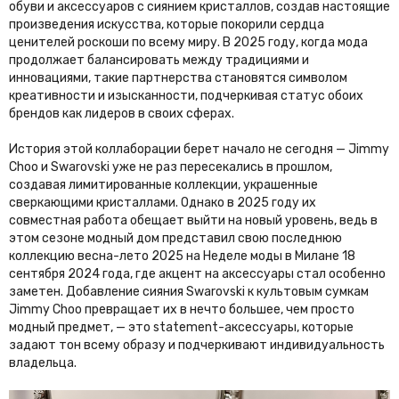
обуви и аксессуаров с сиянием кристаллов, создав настоящие
произведения искусства, которые покорили сердца
ценителей роскоши по всему миру. В 2025 году, когда мода
продолжает балансировать между традициями и
инновациями, такие партнерства становятся символом
креативности и изысканности, подчеркивая статус обоих
брендов как лидеров в своих сферах.
История этой коллаборации берет начало не сегодня — Jimmy
Choo и Swarovski уже не раз пересекались в прошлом,
создавая лимитированные коллекции, украшенные
сверкающими кристаллами. Однако в 2025 году их
совместная работа обещает выйти на новый уровень, ведь в
этом сезоне модный дом представил свою последнюю
коллекцию весна-лето 2025 на Неделе моды в Милане 18
сентября 2024 года, где акцент на аксессуары стал особенно
заметен. Добавление сияния Swarovski к культовым сумкам
Jimmy Choo превращает их в нечто большее, чем просто
модный предмет, — это statement-аксессуары, которые
задают тон всему образу и подчеркивают индивидуальность
владельца.