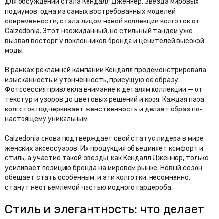
для обсуждений стала Кендалл Дженнер. Звезда мировых
подиумов, одна из самых востребованных моделей
современности, стала лицом новой коллекции колготок от
Calzedonia. Этот неожиданный, но стильный тандем уже
вызвал восторг у поклонников бренда и ценителей высокой
моды.
В рамках рекламной кампании Кендалл продемонстрировала
изысканность и утончённость, присущую её образу.
Фотосессия привлекла внимание к деталям коллекции — от
текстур и узоров до цветовых решений и кроя. Каждая пара
колготок подчеркивает женственность и делает образ по-
настоящему уникальным.
Calzedonia снова подтверждает свой статус лидера в мире
женских аксессуаров. Их продукция объединяет комфорт и
стиль, а участие такой звезды, как Кендалл Дженнер, только
усиливает позицию бренда на мировом рынке. Новый сезон
обещает стать особенным, и эти колготки, несомненно,
станут неотъемлемой частью модного гардероба.
Стиль и элегантность: что делает