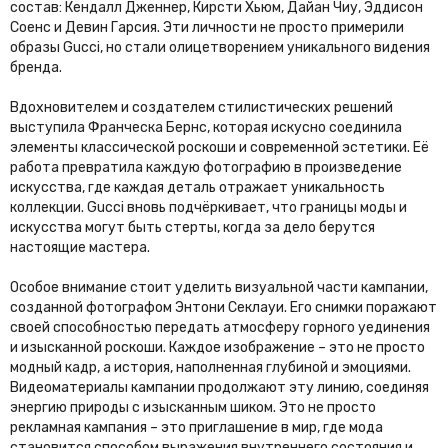
состав: Кендалл Дженнер, Кирсти Хьюм, Дайан Чиу, Эддисон
Соенс и Девин Гарсия. Эти личности не просто примерили
образы Gucci, но стали олицетворением уникального видения
бренда.
Вдохновителем и создателем стилистических решений
выступила Франческа Бернс, которая искусно соединила
элементы классической роскоши и современной эстетики. Её
работа превратила каждую фотографию в произведение
искусства, где каждая деталь отражает уникальность
коллекции. Gucci вновь подчёркивает, что границы моды и
искусства могут быть стерты, когда за дело берутся
настоящие мастера.
Особое внимание стоит уделить визуальной части кампании,
созданной фотографом Энтони Секлауи. Его снимки поражают
своей способностью передать атмосферу горного уединения
и изысканной роскоши. Каждое изображение – это не просто
модный кадр, а история, наполненная глубиной и эмоциями.
Видеоматериалы кампании продолжают эту линию, соединяя
энергию природы с изысканным шиком. Это не просто
рекламная кампания – это приглашение в мир, где мода
становится способом выражения внутреннего состояния и