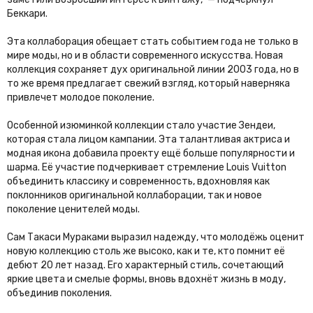
Беккари.
Эта коллаборация обещает стать событием года не только в
мире моды, но и в области современного искусства. Новая
коллекция сохраняет дух оригинальной линии 2003 года, но в
то же время предлагает свежий взгляд, который наверняка
привлечет молодое поколение.
Особенной изюминкой коллекции стало участие Зендеи,
которая стала лицом кампании. Эта талантливая актриса и
модная икона добавила проекту ещё больше популярности и
шарма. Её участие подчеркивает стремление Louis Vuitton
объединить классику и современность, вдохновляя как
поклонников оригинальной коллаборации, так и новое
поколение ценителей моды.
Сам Такаси Мураками выразил надежду, что молодёжь оценит
новую коллекцию столь же высоко, как и те, кто помнит её
дебют 20 лет назад. Его характерный стиль, сочетающий
яркие цвета и смелые формы, вновь вдохнёт жизнь в моду,
объединив поколения.