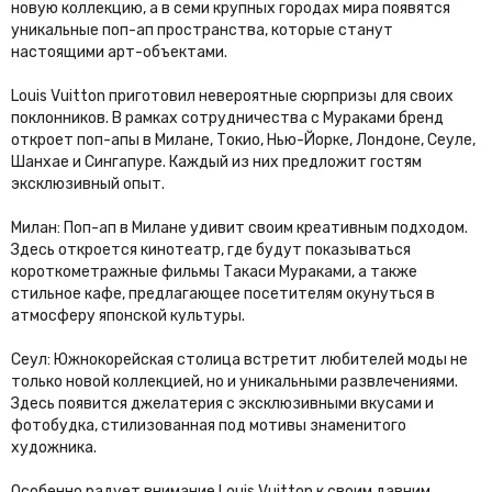
новую коллекцию, а в семи крупных городах мира появятся
уникальные поп-ап пространства, которые станут
настоящими арт-объектами.
Louis Vuitton приготовил невероятные сюрпризы для своих
поклонников. В рамках сотрудничества с Мураками бренд
откроет поп-апы в Милане, Токио, Нью-Йорке, Лондоне, Сеуле,
Шанхае и Сингапуре. Каждый из них предложит гостям
эксклюзивный опыт.
Милан: Поп-ап в Милане удивит своим креативным подходом.
Здесь откроется кинотеатр, где будут показываться
короткометражные фильмы Такаси Мураками, а также
стильное кафе, предлагающее посетителям окунуться в
атмосферу японской культуры.
Сеул: Южнокорейская столица встретит любителей моды не
только новой коллекцией, но и уникальными развлечениями.
Здесь появится джелатерия с эксклюзивными вкусами и
фотобудка, стилизованная под мотивы знаменитого
художника.
Особенно радует внимание Louis Vuitton к своим давним