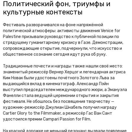
Политический фон, триумфы и
культурные контексты
Фестиваль разворачивался на фоне напряжённой
политической атмосферы: активисты движения Venice for
Palestine призывали руководство к публичной позиции по
стрядущему гуманитарному кризису в Газе. Демонстрации,
сопровождающие открытие, подчеркнули, что искусство и
общественное сознание сегодня идут рука об руку.
Традиционные почести и награды также нашли своё место:
знаменитый режиссёр Вернер Херцог и легендарная актриса
Ким Новак были удостоены почётного Золотого Льва за
выдающийся вклад в кинематограф. Александр Пэйн
выступил председателем международного жюри, а Эмануэла
Фанелли стала ведущей церемонии открытия и закрытия
фестиваля. Не обошлось без посвящения творчеству —
художник-режиссёр Джулиан Шнабель получил награду
Cartier Glory to the Filmmaker, а режиссёр Гас Ван Сант
удостоился премии Campari Passion for Film.
На красной дорожке не меньший резонанс вызвали появление