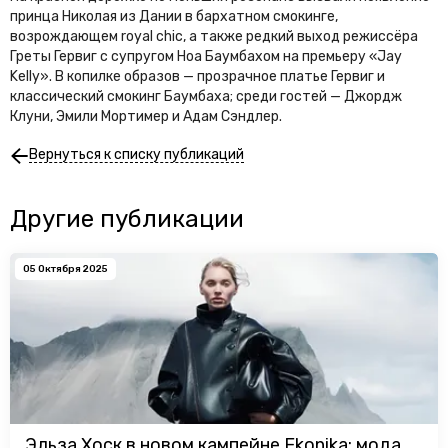
принца Николая из Дании в бархатном смокинге,
возрождающем royal chic, а также редкий выход режиссёра
Греты Гервиг с супругом Ноа Баумбахом на премьеру «Jay
Kelly». В копилке образов — прозрачное платье Гервиг и
классический смокинг Баумбаха; среди гостей — Джордж
Клуни, Эмили Мортимер и Адам Сэндлер.
Вернуться к списку публикаций
Другие публикации
05 Октября 2025
Эльза Хоск в новом кампейне Ekonika: мода