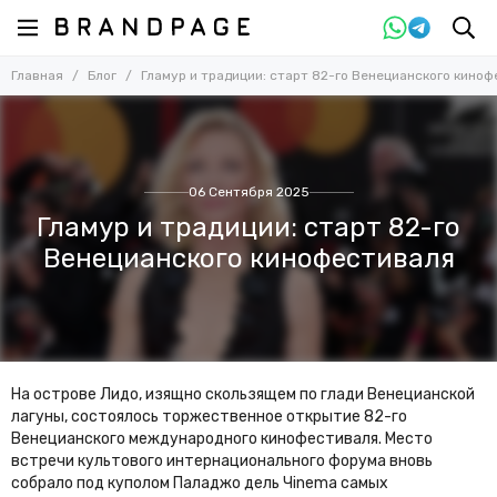
Главная
Блог
Гламур и традиции: старт 82-го Венецианского кино
06 Сентября 2025
Гламур и традиции: старт 82-го
Венецианского кинофестиваля
На острове Лидо, изящно скользящем по глади Венецианской
лагуны, состоялось торжественное открытие 82-го
Венецианского международного кинофестиваля. Место
встречи культового интернационального форума вновь
собрало под куполом Паладжо дель Чinema самых