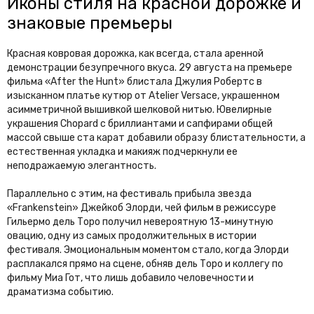
Иконы стиля на красной дорожке и
знаковые премьеры
Красная ковровая дорожка, как всегда, стала аренной
демонстрации безупречного вкуса. 29 августа на премьере
фильма «After the Hunt» блистала Джулия Робертс в
изысканном платье кутюр от Atelier Versace, украшенном
асимметричной вышивкой шелковой нитью. Ювелирные
украшения Chopard с бриллиантами и сапфирами общей
массой свыше ста карат добавили образу блистательности, а
естественная укладка и макияж подчеркнули ее
неподражаемую элегантность.
Параллельно с этим, на фестиваль прибыла звезда
«Frankenstein» Джейкоб Элорди, чей фильм в режиссуре
Гильермо дель Торо получил невероятную 13-минутную
овацию, одну из самых продолжительных в истории
фестиваля. Эмоциональным моментом стало, когда Элорди
расплакался прямо на сцене, обняв дель Торо и коллегу по
фильму Миа Гот, что лишь добавило человечности и
драматизма событию.