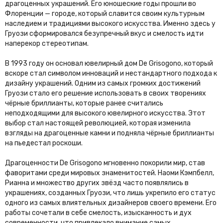
драгоценных украшений. Его юношеские годы прошли во
Флоренции — городе, который славится своим культурным
наследием и традициями высокого искусства. Именно здесь у
Груози сформировался безупречный вкус и смелость идти
наперекор стереотипам.
В 1993 году он основал ювелирный дом De Grisogono, который
вскоре стал символом инноваций и нестандартного подхода к
дизайну украшений. Одним из самых громких достижений
Груози стало его решение использовать в своих творениях
чёрные бриллианты, которые ранее считались
неподходящими для высокого ювелирного искусства. Этот
выбор стал настоящей революцией, которая изменила
взгляды на драгоценные камни и подняла чёрные бриллианты
на пьедестал роскоши.
Драгоценности De Grisogono мгновенно покорили мир, став
фаворитами среди мировых знаменитостей. Наоми Кэмпбелл,
Рианна и множество других звёзд часто появлялись в
украшениях, созданных Груози, что лишь укрепило его статус
одного из самых влиятельных дизайнеров своего времени. Его
работы сочетали в себе смелость, изысканность и дух
современности, что привлекало внимание самых