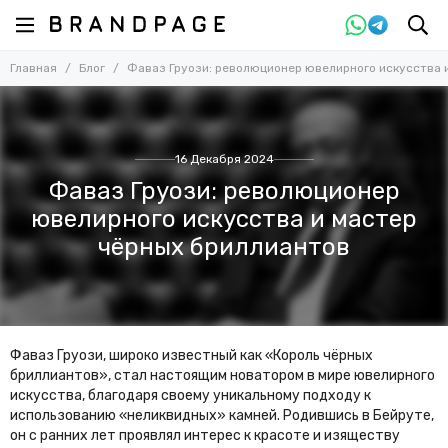
Главная
Блог
Фаваз Груози: революционер ювелирного искусства 
16 Декабря 2024
Фаваз Груози: революционер
ювелирного искусства и мастер
чёрных бриллиантов
Фаваз Груози, широко известный как «Король чёрных
бриллиантов», стал настоящим новатором в мире ювелирного
искусства, благодаря своему уникальному подходу к
использованию «неликвидных» камней. Родившись в Бейруте,
он с ранних лет проявлял интерес к красоте и изяществу