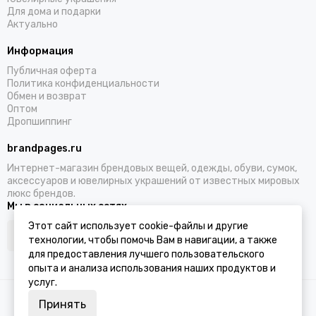
Для дома и подарки
Актуально
Информация
Публичная оферта
Политика конфиденциальности
Обмен и возврат
Оптом
Дропшиппинг
brandpages.ru
Интернет-магазин брендовых вещей, одежды, обуви, сумок,
аксессуаров и ювелирных украшений от известных мировых
люкс брендов.
Мы в социальных сетях
Этот сайт использует cookie-файлы и другие
технологии, чтобы помочь Вам в навигации, а также
для предоставления лучшего пользовательского
опыта и анализа использования наших продуктов и
услуг.
2026 © BRANDPAGES.
Карта сайта
Принять