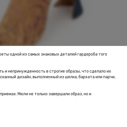
креты одной из самых знаковых деталей гардероба того
ть и непринужденность в строгие образы, что сделало их
канный дизайн, выполненный из шелка, бархата или парчи,
риемах. Мюли не только завершали образ, но и