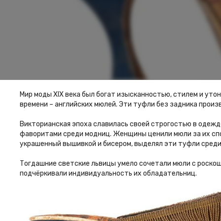
Мир моды XIX века был богат изысканностью, стилем и уто
времени – английских мюлей. Эти туфли без задника произ
Викторианская эпоха славилась своей строгостью в одежде
фаворитами среди модниц. Женщины ценили мюли за их спо
украшенный вышивкой и бисером, выделял эти туфли среди
Тогдашние светские львицы умело сочетали мюли с роскошн
подчёркивали индивидуальность их обладательниц.