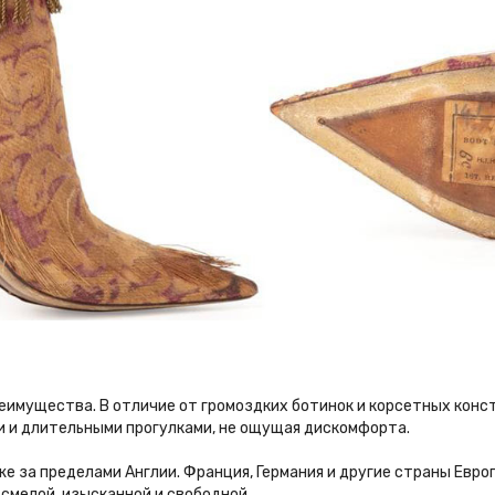
еимущества. В отличие от громоздких ботинок и корсетных конс
 и длительными прогулками, не ощущая дискомфорта.
же за пределами Англии. Франция, Германия и другие страны Евр
смелой, изысканной и свободной.