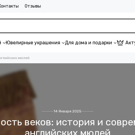
Контакты
Отзывы
й
Ювелирные украшения
Для дома и подарки
Акт
английских мюлей
14 Января 2025
ость веков: история и совр
английских мюлей