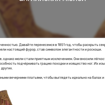
нченностью. Давайте перенесемся в 1851 год, чтобы раскрыть се
вели настоящий фурор, став символом элегантности и роскоши.
, однако мюли стали приятным исключением. Они вносили лёгкос
собность подчёркивать грацию походки и изящество ног. Их изыс
 других.
ыми вечерними платьями, чтобы выглядеть идеально на балах и п