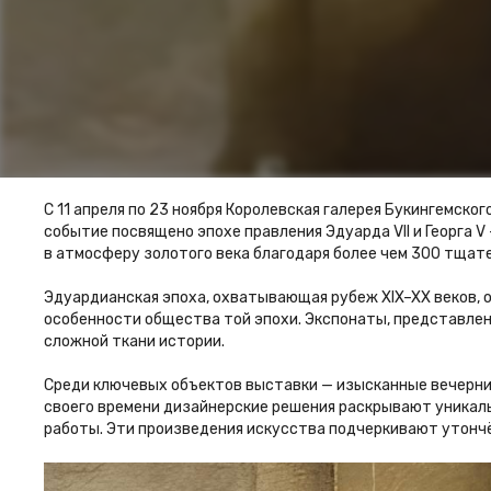
С 11 апреля по 23 ноября Королевская галерея Букингемско
событие посвящено эпохе правления Эдуарда VII и Георга V
в атмосферу золотого века благодаря более чем 300 тща
Эдуардианская эпоха, охватывающая рубеж XIX–XX веков, о
особенности общества той эпохи. Экспонаты, представленны
сложной ткани истории.
Среди ключевых объектов выставки — изысканные вечерни
своего времени дизайнерские решения раскрывают уникал
работы. Эти произведения искусства подчеркивают утончён