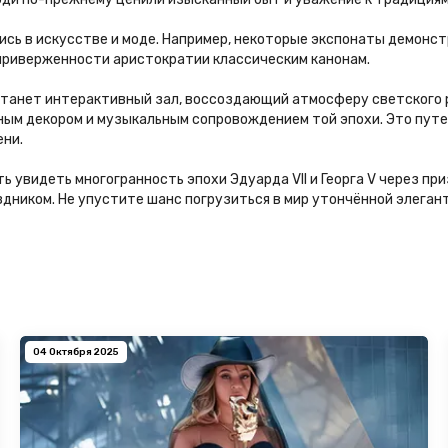
лись в искусстве и моде. Например, некоторые экспонаты демонс
 приверженности аристократии классическим канонам.
танет интерактивный зал, воссоздающий атмосферу светского р
ным декором и музыкальным сопровождением той эпохи. Это путе
ени.
ь увидеть многогранность эпохи Эдуарда VII и Георга V через пр
дником. Не упустите шанс погрузиться в мир утончённой элеган
04 Октября 2025