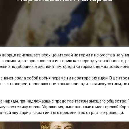
го дворца приглашает всех ценителей истории и искусства на уник
 — времени, которое вошло в историю как период утончённости, 
тельно подобранным экспонатам, среди которых одежда, ювелирн
знаменовала собой время перемен и новаторских идей. В центре
е в галерее, позволяют не только насладиться искусством, но и
е наряды, принадлежавшие представителям высшего общества. Т
ьную эстетику эпохи. Украшения, выполненные в мастерской Кар
ный вкус аристократии того времени и её страсть к роскоши.