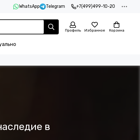
WhatsApp
Telegram
+7(499)499-10-20
Профиль
Избранное
Корзина
уально
наследие в