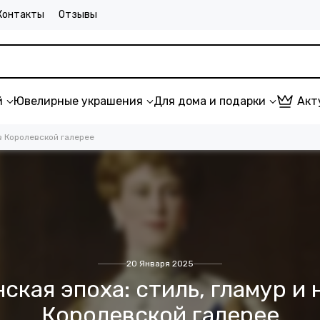
Контакты
Отзывы
й
Ювелирные украшения
Для дома и подарки
Акт
в Королевской галерее
20 Января 2025
ская эпоха: стиль, гламур и 
Королевской галерее