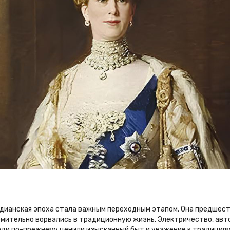
рдианская эпоха стала важным переходным этапом. Она предшест
емительно ворвались в традиционную жизнь. Электричество, авт
люди по-прежнему ценили изысканный быт и уважение к традициям