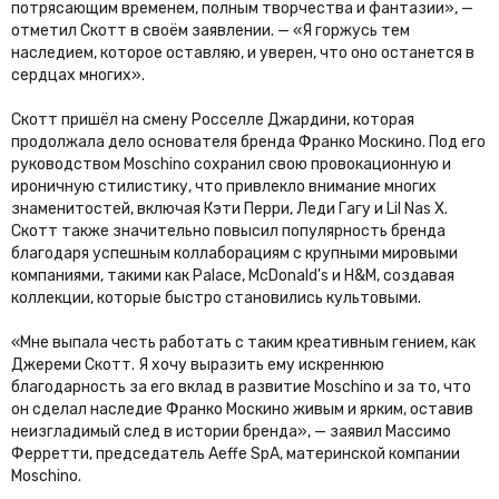
потрясающим временем, полным творчества и фантазии», —
отметил Скотт в своём заявлении. — «Я горжусь тем
наследием, которое оставляю, и уверен, что оно останется в
сердцах многих».
Скотт пришёл на смену Росселле Джардини, которая
продолжала дело основателя бренда Франко Москино. Под его
руководством Moschino сохранил свою провокационную и
ироничную стилистику, что привлекло внимание многих
знаменитостей, включая Кэти Перри, Леди Гагу и Lil Nas X.
Скотт также значительно повысил популярность бренда
благодаря успешным коллаборациям с крупными мировыми
компаниями, такими как Palace, McDonald's и H&M, создавая
коллекции, которые быстро становились культовыми.
«Мне выпала честь работать с таким креативным гением, как
Джереми Скотт. Я хочу выразить ему искреннюю
благодарность за его вклад в развитие Moschino и за то, что
он сделал наследие Франко Москино живым и ярким, оставив
неизгладимый след в истории бренда», — заявил Массимо
Ферретти, председатель Aeffe SpA, материнской компании
Moschino.