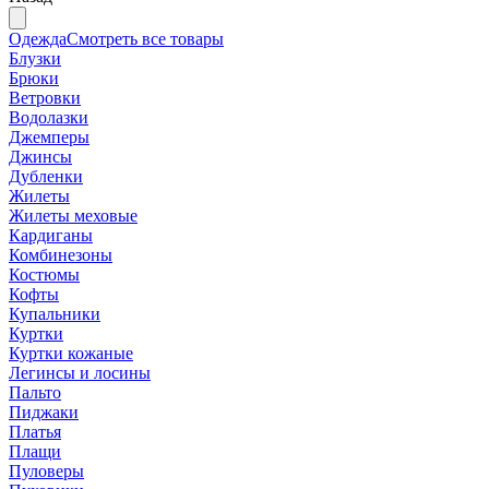
Одежда
Смотреть все товары
Блузки
Брюки
Ветровки
Водолазки
Джемперы
Джинсы
Дубленки
Жилеты
Жилеты меховые
Кардиганы
Комбинезоны
Костюмы
Кофты
Купальники
Куртки
Куртки кожаные
Легинсы и лосины
Пальто
Пиджаки
Платья
Плащи
Пуловеры