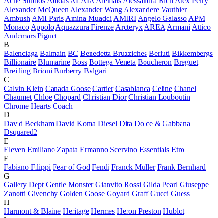
Acne Studios
Adidas
ALAÏA
Alemais
Alessandra Rich
Alex Perry
Alexander McQueen
Alexander Wang
Alexandere Vauthier
Ambush
AMI Paris
Amina Muaddi
AMIRI
Angelo Galasso
APM
Monaco
Appolo
Aquazzura Firenze
Arcteryx
AREA
Armani
Attico
Audemars Piguet
B
Balenciaga
Balmain
BC
Benedetta Bruzziches
Berluti
Bikkembergs
Billionaire
Blumarine
Boss
Bottega Veneta
Boucheron
Breguet
Breitling
Brioni
Burberry
Bvlgari
C
Calvin Klein
Canada Goose
Cartier
Casablanca
Celine
Chanel
Chaumet
Chloe
Chopard
Christian Dior
Christian Louboutin
Chrome Hearts
Coach
D
David Beckham
David Koma
Diesel
Dita
Dolce & Gabbana
Dsquared2
E
Eleven
Emiliano Zapata
Ermanno Scervino
Essentials
Etro
F
Fabiano Filippi
Fear of God
Fendi
Franck Muller
Frank Bernhard
G
Gallery Dept
Gentle Monster
Gianvito Rossi
Gilda Pearl
Giuseppe
Zanotti
Givenchy
Golden Goose
Goyard
Graff
Gucci
Guess
H
Harmont & Blaine
Heritage
Hermes
Heron Preston
Hublot