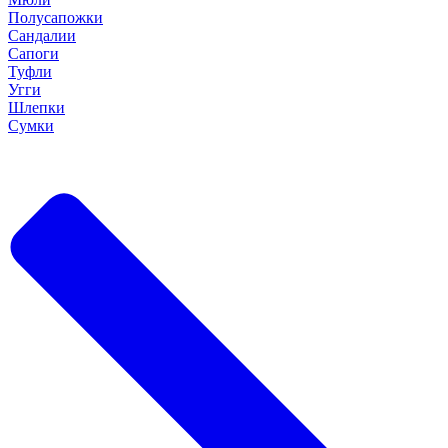
Полусапожки
Сандалии
Сапоги
Туфли
Угги
Шлепки
Сумки