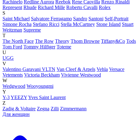
Rachinelo
Redline Aurora
Reebok
Rene Caovilla
Renzo Rinaldi
Represent
Rhude
Richard Mille
Roberto Cavalli
Rolex
S
Saint Michael
Salvatore Ferragamo
Sandro
Santoni
Self-Portrait
Simone Rocha
Stefano Ricci
Stella McCartney
Stone Island
Stuart
Weitzman
Supreme
T
The North Face
The Row
Theory
Thom Browne
Tiffany&Co
Tods
Tom Ford
Tommy Hilfiger
Toteme
U
UGG
V
Valentino Garavani VLTN
Van Cleef & Arpels
Vehla
Versace
Vetements
Victoria Beckham
Vivienne Westwood
W
Wedgwood
Wooyoungmi
Y
Y-3
YEEZY
Yves Saint Laurent
Z
Zadig & Voltaire
Zegna
Zilli
Zimmermann
Для женщин