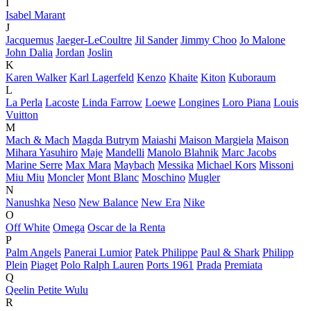
I
Isabel Marant
J
Jacquemus
Jaeger-LeCoultre
Jil Sander
Jimmy Choo
Jo Malone
John Dalia
Jordan
Joslin
K
Karen Walker
Karl Lagerfeld
Kenzo
Khaite
Kiton
Kuboraum
L
La Perla
Lacoste
Linda Farrow
Loewe
Longines
Loro Piana
Louis
Vuitton
M
Mach & Mach
Magda Butrym
Maiashi
Maison Margiela
Maison
Mihara Yasuhiro
Maje
Mandelli
Manolo Blahnik
Marc Jacobs
Marine Serre
Max Mara
Maybach
Messika
Michael Kors
Missoni
Miu Miu
Moncler
Mont Blanc
Moschino
Mugler
N
Nanushka
Neso
New Balance
New Era
Nike
O
Off White
Omega
Oscar de la Renta
P
Palm Angels
Panerai Lumior
Patek Philippe
Paul & Shark
Philipp
Plein
Piaget
Polo Ralph Lauren
Ports 1961
Prada
Premiata
Q
Qeelin Petite Wulu
R