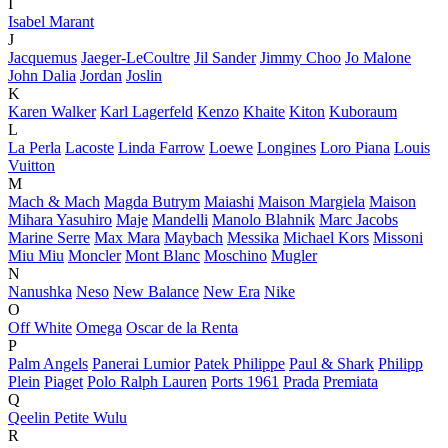
I
Isabel Marant
J
Jacquemus
Jaeger-LeCoultre
Jil Sander
Jimmy Choo
Jo Malone
John Dalia
Jordan
Joslin
K
Karen Walker
Karl Lagerfeld
Kenzo
Khaite
Kiton
Kuboraum
L
La Perla
Lacoste
Linda Farrow
Loewe
Longines
Loro Piana
Louis
Vuitton
M
Mach & Mach
Magda Butrym
Maiashi
Maison Margiela
Maison
Mihara Yasuhiro
Maje
Mandelli
Manolo Blahnik
Marc Jacobs
Marine Serre
Max Mara
Maybach
Messika
Michael Kors
Missoni
Miu Miu
Moncler
Mont Blanc
Moschino
Mugler
N
Nanushka
Neso
New Balance
New Era
Nike
O
Off White
Omega
Oscar de la Renta
P
Palm Angels
Panerai Lumior
Patek Philippe
Paul & Shark
Philipp
Plein
Piaget
Polo Ralph Lauren
Ports 1961
Prada
Premiata
Q
Qeelin Petite Wulu
R