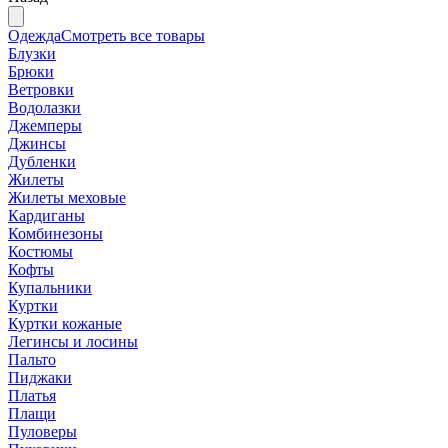
Одежда
Смотреть все товары
Блузки
Брюки
Ветровки
Водолазки
Джемперы
Джинсы
Дубленки
Жилеты
Жилеты меховые
Кардиганы
Комбинезоны
Костюмы
Кофты
Купальники
Куртки
Куртки кожаные
Легинсы и лосины
Пальто
Пиджаки
Платья
Плащи
Пуловеры