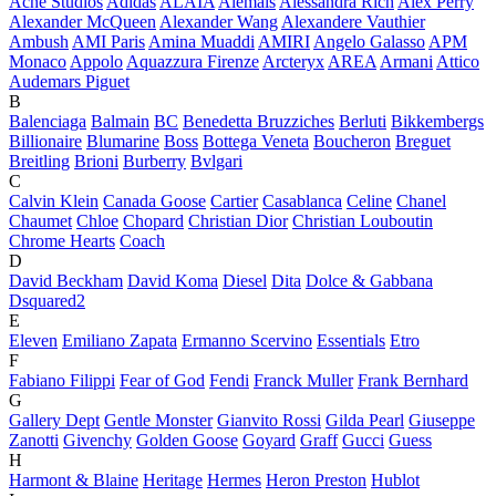
Acne Studios
Adidas
ALAÏA
Alemais
Alessandra Rich
Alex Perry
Alexander McQueen
Alexander Wang
Alexandere Vauthier
Ambush
AMI Paris
Amina Muaddi
AMIRI
Angelo Galasso
APM
Monaco
Appolo
Aquazzura Firenze
Arcteryx
AREA
Armani
Attico
Audemars Piguet
B
Balenciaga
Balmain
BC
Benedetta Bruzziches
Berluti
Bikkembergs
Billionaire
Blumarine
Boss
Bottega Veneta
Boucheron
Breguet
Breitling
Brioni
Burberry
Bvlgari
C
Calvin Klein
Canada Goose
Cartier
Casablanca
Celine
Chanel
Chaumet
Chloe
Chopard
Christian Dior
Christian Louboutin
Chrome Hearts
Coach
D
David Beckham
David Koma
Diesel
Dita
Dolce & Gabbana
Dsquared2
E
Eleven
Emiliano Zapata
Ermanno Scervino
Essentials
Etro
F
Fabiano Filippi
Fear of God
Fendi
Franck Muller
Frank Bernhard
G
Gallery Dept
Gentle Monster
Gianvito Rossi
Gilda Pearl
Giuseppe
Zanotti
Givenchy
Golden Goose
Goyard
Graff
Gucci
Guess
H
Harmont & Blaine
Heritage
Hermes
Heron Preston
Hublot