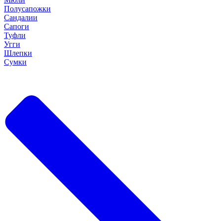
Полусапожки
Сандалии
Сапоги
Туфли
Угги
Шлепки
Сумки