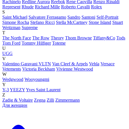
Rachinelo
Redline Aurora
Reebok
Rene Caovilla
Renzo Rinaldi
Represent
Rhude
Richard Mille
Roberto Cavalli
Rolex
S
Saint Michael
Salvatore Ferragamo
Sandro
Santoni
Self-Portrait
Simone Rocha
Stefano Ricci
Stella McCartney
Stone Island
Stuart
Weitzman
Supreme
T
The North Face
The Row
Theory
Thom Browne
Tiffany&Co
Tods
Tom Ford
Tommy Hilfiger
Toteme
U
UGG
V
Valentino Garavani VLTN
Van Cleef & Arpels
Vehla
Versace
Vetements
Victoria Beckham
Vivienne Westwood
W
Wedgwood
Wooyoungmi
Y
Y-3
YEEZY
Yves Saint Laurent
Z
Zadig & Voltaire
Zegna
Zilli
Zimmermann
Для женщин