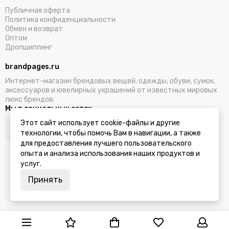
Публичная оферта
Политика конфиденциальности
Обмен и возврат
Оптом
Дропшиппинг
brandpages.ru
Интернет-магазин брендовых вещей, одежды, обуви, сумок,
аксессуаров и ювелирных украшений от известных мировых
люкс брендов.
Мы в социальных сетях
Этот сайт использует cookie-файлы и другие
технологии, чтобы помочь Вам в навигации, а также
для предоставления лучшего пользовательского
опыта и анализа использования наших продуктов и
услуг.
2026 © BRANDPAGES.
Карта сайта
Принять