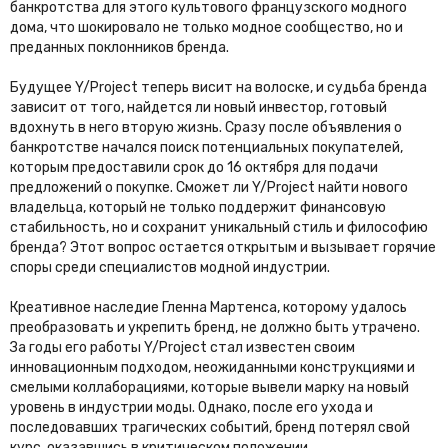
банкротства для этого культового французского модного
дома, что шокировало не только модное сообщество, но и
преданных поклонников бренда.
Будущее Y/Project теперь висит на волоске, и судьба бренда
зависит от того, найдется ли новый инвестор, готовый
вдохнуть в него вторую жизнь. Сразу после объявления о
банкротстве начался поиск потенциальных покупателей,
которым предоставили срок до 16 октября для подачи
предложений о покупке. Сможет ли Y/Project найти нового
владельца, который не только поддержит финансовую
стабильность, но и сохранит уникальный стиль и философию
бренда? Этот вопрос остается открытым и вызывает горячие
споры среди специалистов модной индустрии.
Креативное наследие Гленна Мартенса, которому удалось
преобразовать и укрепить бренд, не должно быть утрачено.
За годы его работы Y/Project стал известен своим
инновационным подходом, неожиданными конструкциями и
смелыми коллаборациями, которые вывели марку на новый
уровень в индустрии моды. Однако, после его ухода и
последовавших трагических событий, бренд потерял свой
курс, оказавшись в критическом положении.