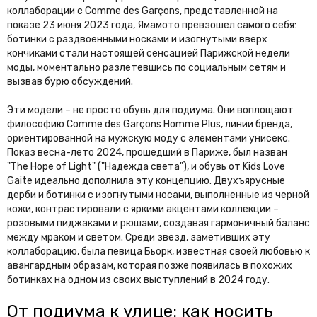
коллаборации с Comme des Garçons, представленной на
показе 23 июня 2023 года, Ямамото превзошел самого себя:
ботинки с раздвоенными носками и изогнутыми вверх
кончиками стали настоящей сенсацией Парижской недели
моды, моментально разлетевшись по социальным сетям и
вызвав бурю обсуждений.
Эти модели – не просто обувь для подиума. Они воплощают
философию Comme des Garçons Homme Plus, линии бренда,
ориентированной на мужскую моду с элементами унисекс.
Показ весна-лето 2024, прошедший в Париже, был назван
"The Hope of Light" ("Надежда света"), и обувь от Kids Love
Gaite идеально дополнила эту концепцию. Двухъярусные
дерби и ботинки с изогнутыми носами, выполненные из черной
кожи, контрастировали с яркими акцентами коллекции –
розовыми пиджаками и рюшами, создавая гармоничный баланс
между мраком и светом. Среди звезд, заметивших эту
коллаборацию, была певица Бьорк, известная своей любовью к
авангардным образам, которая позже появилась в похожих
ботинках на одном из своих выступлений в 2024 году.
От подиума к улице: как носить