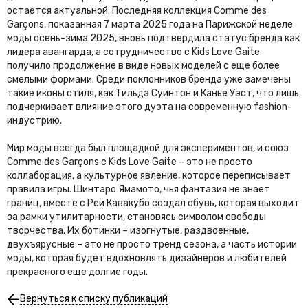
остается актуальной. Последняя коллекция Comme des
Garçons, показанная 7 марта 2025 года на Парижской неделе
моды осень-зима 2025, вновь подтвердила статус бренда как
лидера авангарда, а сотрудничество с Kids Love Gaite
получило продолжение в виде новых моделей с еще более
смелыми формами. Среди поклонников бренда уже замечены
такие иконы стиля, как Тильда Суинтон и Канье Уэст, что лишь
подчеркивает влияние этого дуэта на современную fashion-
индустрию.
Мир моды всегда был площадкой для экспериментов, и союз
Comme des Garçons с Kids Love Gaite – это не просто
коллаборация, а культурное явление, которое переписывает
правила игры. Шинтаро Ямамото, чья фантазия не знает
границ, вместе с Реи Кавакубо создал обувь, которая выходит
за рамки утилитарности, становясь символом свободы
творчества. Их ботинки – изогнутые, раздвоенные,
двухъярусные – это не просто тренд сезона, а часть истории
моды, которая будет вдохновлять дизайнеров и любителей
прекрасного еще долгие годы.
Вернуться к списку публикаций