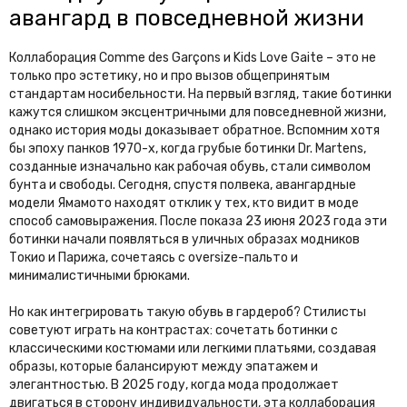
авангард в повседневной жизни
Коллаборация Comme des Garçons и Kids Love Gaite – это не
только про эстетику, но и про вызов общепринятым
стандартам носибельности. На первый взгляд, такие ботинки
кажутся слишком эксцентричными для повседневной жизни,
однако история моды доказывает обратное. Вспомним хотя
бы эпоху панков 1970-х, когда грубые ботинки Dr. Martens,
созданные изначально как рабочая обувь, стали символом
бунта и свободы. Сегодня, спустя полвека, авангардные
модели Ямамото находят отклик у тех, кто видит в моде
способ самовыражения. После показа 23 июня 2023 года эти
ботинки начали появляться в уличных образах модников
Токио и Парижа, сочетаясь с oversize-пальто и
минималистичными брюками.
Но как интегрировать такую обувь в гардероб? Стилисты
советуют играть на контрастах: сочетать ботинки с
классическими костюмами или легкими платьями, создавая
образы, которые балансируют между эпатажем и
элегантностью. В 2025 году, когда мода продолжает
двигаться в сторону индивидуальности, эта коллаборация