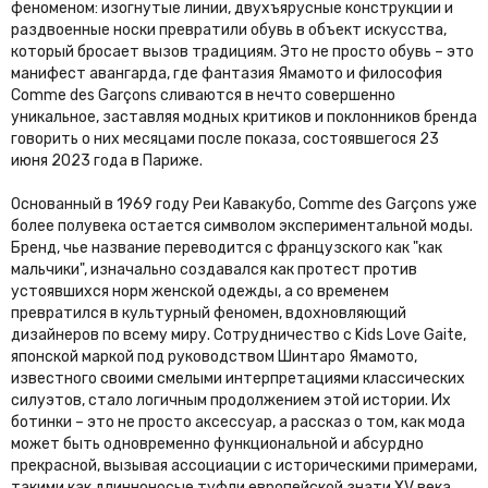
феноменом: изогнутые линии, двухъярусные конструкции и
раздвоенные носки превратили обувь в объект искусства,
который бросает вызов традициям. Это не просто обувь – это
манифест авангарда, где фантазия Ямамото и философия
Comme des Garçons сливаются в нечто совершенно
уникальное, заставляя модных критиков и поклонников бренда
говорить о них месяцами после показа, состоявшегося 23
июня 2023 года в Париже.
Основанный в 1969 году Реи Кавакубо, Comme des Garçons уже
более полувека остается символом экспериментальной моды.
Бренд, чье название переводится с французского как "как
мальчики", изначально создавался как протест против
устоявшихся норм женской одежды, а со временем
превратился в культурный феномен, вдохновляющий
дизайнеров по всему миру. Сотрудничество с Kids Love Gaite,
японской маркой под руководством Шинтаро Ямамото,
известного своими смелыми интерпретациями классических
силуэтов, стало логичным продолжением этой истории. Их
ботинки – это не просто аксессуар, а рассказ о том, как мода
может быть одновременно функциональной и абсурдно
прекрасной, вызывая ассоциации с историческими примерами,
такими как длинноносые туфли европейской знати XV века